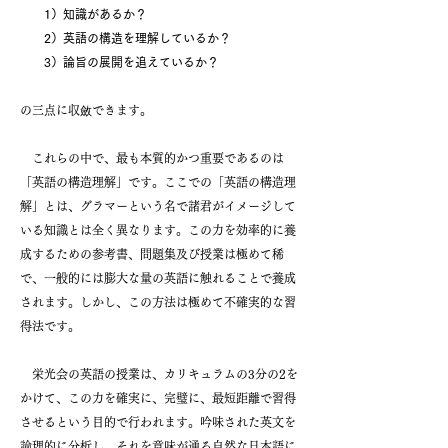
1）知識があるか？
2）英語の構造を理解しているか？
3）論旨の展開を追えているか？
の三点に収斂できます。
これらの中で、最も本質的かつ重要であるのは
「英語の構造理解」です。ここでの「英語の構造理
解」とは、グラマーという名で諸君がイメージして
いる知識とは全く異なります。この力を効率的に養
成するための参考書、問題集及び授業は極めて稀
で、一般的には膨大な量の英語に触れることで養成
されます。しかし、この方法は極めて不確実的な習
得法です。
栄光会の英語の授業は、カリキュラムの3分の2を
かけて、この力を確実に、完璧に、最短距離で習得
させるという目的で行われます。吟味された英文を
論理的に分析し、それを意味が通る自然な日本語に