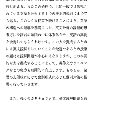
移し変える。またこの過程で、世間一般では無視さ
れている英語を分析する上での根本的規則にまで立
ち返る。このような授業を続けることにより、英語
の構造への理解を基礎にした、英文分析の論理的思
考方法を諸君の頭脳の中に体系化させ、英語の真髄
を会得してもらうわけです。この力を養成するため
には英文読解をしていくことが最適であるため授業
の題材は読解問題が中心にはなりますが、この本質
的な力を養成することによって、英作文やリスニン
グなどの実力も飛躍的に向上します。もちろん、諸
君の志望校に応じて出題形式に応じた個別対策の指
導も行っていきます。
また、残りのカリキュラムで、長文読解問題を通
じて論旨の展開を把握する力を養成します。「段落
整序問題」「空欄補充問題」「内容真偽問題」「内
容説明問題」「要旨要約問題」 といった様々な形式
の問題を題材として、それぞれの形式に対する解法