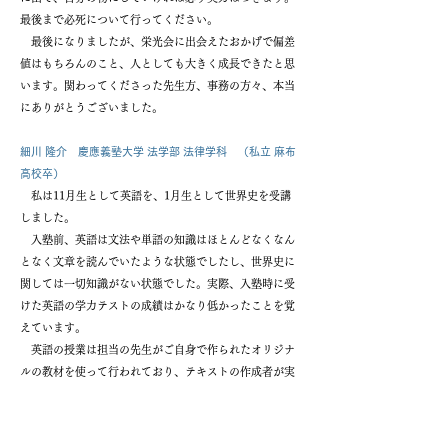
最後まで必死について行ってください。
最後になりましたが、栄光会に出会えたおかげで偏差
値はもちろんのこと、人としても大きく成長できたと思
います。関わってくださった先生方、事務の方々、本当
にありがとうございました。
細川 隆介 慶應義塾大学 法学部 法律学科 （私立 麻布
高校卒）
私は11月生として英語を、1月生として世界史を受講
しました。
入塾前、英語は文法や単語の知識はほとんどなくなん
となく文章を読んでいたような状態でしたし、世界史に
関しては一切知識がない状態でした。実際、入塾時に受
けた英語の学力テストの成績はかなり低かったことを覚
えています。
英語の授業は担当の先生がご自身で作られたオリジナ
ルの教材を使って行われており、テキストの作成者が実
際に授業を行われていることで、そのような形式でない
他塾よりも効率的かつ分かりやすい授業をされていまし
た。また、授業内で指定される単語帳や文法書などはど