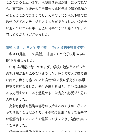
とができると思います。入塾前は英語が嫌いだった私で
も、高三夏休み後の大手予備校の記述模試で偏差値80.9
をとることができましたし、文系でしたが入試本番では
数学でアドバンテージをとることができました。栄光会
に通っていたから第一志望に合格できたと感じます。本
当にありがとうございました。
濱野 未悠 北里大学 薬学部 （私立 淑徳巣鴨高校卒）
私は11月生として英語、1月生として化学(2月から中
途)を受講しました。
中高5年間塾に行っておらず、学校の勉強だけだった
ので理解があやふやな状態でした。多くの友人が塾に通
い始め、焦りを感じていた高校2年の秋に栄光会の体験
授業に参加しました。先生の説明を聞き、自分には基礎
から応用までしっかり勉強できる栄光会が必要だと思い
入塾しました。
英語も化学も基礎の部分から始まるのですが、私にと
っては驚くことばかりで、その後の応用になっても基本
が理解出来ていることで理解しやすくなり、勉強が楽し
くなりました。
栄光会での勉強を振り返ってみて、私がとても良かっ