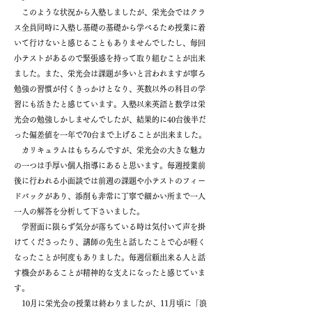
このような状況から入塾しましたが、栄光会ではクラ
ス全員同時に入塾し基礎の基礎から学べるため授業に着
いて行けないと感じることもありませんでしたし、毎回
小テストがあるので緊張感を持って取り組むことが出来
ました。また、栄光会は課題が多いと言われますが寧ろ
勉強の習慣が付くきっかけとなり、英数以外の科目の学
習にも活きたと感じています。入塾以来英語と数学は栄
光会の勉強しかしませんでしたが、結果的に40台後半だ
った偏差値を一年で70台まで上げることが出来ました。
カリキュラムはもちろんですが、栄光会の大きな魅力
の一つは手厚い個人指導にあると思います。毎週授業前
後に行われる小面談では前週の課題や小テストのフィー
ドバックがあり、添削も非常に丁寧で細かい所まで一人
一人の解答を分析して下さいました。
学習面に限らず気分が落ちている時は気付いて声を掛
けてくださったり、講師の先生と話したことで心が軽く
なったことが何度もありました。毎週信頼出来る人と話
す機会があることが精神的な支えになったと感じていま
す。
10月に栄光会の授業は終わりましたが、11月頃に「浪