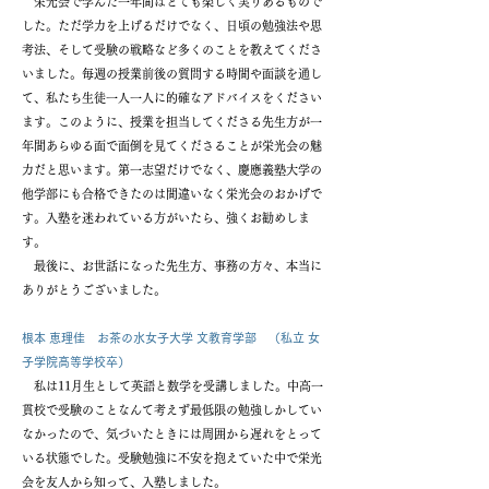
栄光会で学んだ一年間はとても楽しく実りあるもので
した。ただ学力を上げるだけでなく、日頃の勉強法や思
考法、そして受験の戦略など多くのことを教えてくださ
いました。毎週の授業前後の質問する時間や面談を通し
て、私たち生徒一人一人に的確なアドバイスをください
ます。このように、授業を担当してくださる先生方が一
年間あらゆる面で面倒を見てくださることが栄光会の魅
力だと思います。第一志望だけでなく、慶應義塾大学の
他学部にも合格できたのは間違いなく栄光会のおかげで
す。入塾を迷われている方がいたら、強くお勧めしま
す。
最後に、お世話になった先生方、事務の方々、本当に
ありがとうございました。
根本 恵理佳 お茶の水女子大学 文教育学部 （私立 女
子学院高等学校卒）
私は11月生として英語と数学を受講しました。中高一
貫校で受験のことなんて考えず最低限の勉強しかしてい
なかったので、気づいたときには周囲から遅れをとって
いる状態でした。受験勉強に不安を抱えていた中で栄光
会を友人から知って、入塾しました。