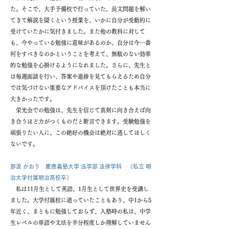
た。そこで、大手予備校で行っていた、長文問題を解い
てきて解説を聞くという授業を、いかに自分が受動的に
受けていたかに気付きました。また他の教科に対して
も、今やっている勉強に意味があるのか、自分は今一番
何をすべきなのかということを考えて、無駄のない効率
的な勉強を心掛けるようになれました。さらに、先生と
は毎週面談を行い、答案や進捗を見てもらえるため自分
では気づけない重要なアドバイスを頂けたことも本当に
大きかったです。
栄光会での勉強は、先生を信じて真剣に向き合えば向
き合うほど力がつくものだと断言できます。受験勉強を
頑張りたい人に、この絶好の機会は絶対に逃してほしく
ないです。
那波 かおり 慶應義塾大学 法学部 法律学科 （私立 明
治大学付属明治高校卒）
私は11月生として英語、1月生として世界史を受講し
ました。大学付属校に通っていたこともあり、中1から5
年近く、まともに勉強しておらず、入塾時の私は、中学
生レベルの単語や文法を半分程度しか理解していません