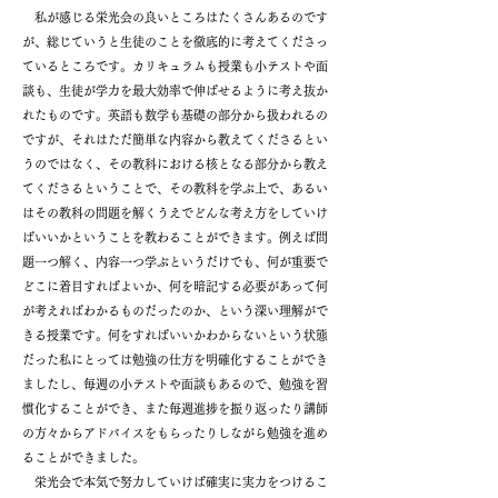
私が感じる栄光会の良いところはたくさんあるのです
が、総じていうと生徒のことを徹底的に考えてくださっ
ているところです。カリキュラムも授業も小テストや面
談も、生徒が学力を最大効率で伸ばせるように考え抜か
れたものです。英語も数学も基礎の部分から扱われるの
ですが、それはただ簡単な内容から教えてくださるとい
うのではなく、その教科における核となる部分から教え
てくださるということで、その教科を学ぶ上で、あるい
はその教科の問題を解くうえでどんな考え方をしていけ
ばいいかということを教わることができます。例えば問
題一つ解く、内容一つ学ぶというだけでも、何が重要で
どこに着目すればよいか、何を暗記する必要があって何
が考えればわかるものだったのか、という深い理解がで
きる授業です。何をすればいいかわからないという状態
だった私にとっては勉強の仕方を明確化することができ
ましたし、毎週の小テストや面談もあるので、勉強を習
慣化することができ、また毎週進捗を振り返ったり講師
の方々からアドバイスをもらったりしながら勉強を進め
ることができました。
栄光会で本気で努力していけば確実に実力をつけるこ