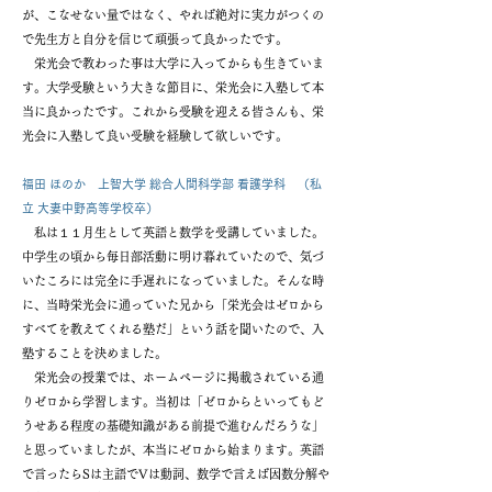
が、こなせない量ではなく、やれば絶対に実力がつくの
で先生方と自分を信じて頑張って良かったです。
栄光会で教わった事は大学に入ってからも生きていま
す。大学受験という大きな節目に、栄光会に入塾して本
当に良かったです。これから受験を迎える皆さんも、栄
光会に入塾して良い受験を経験して欲しいです。
福田 ほのか 上智大学 総合人間科学部 看護学科 （私
立 大妻中野高等学校卒）
私は１１月生として英語と数学を受講していました。
中学生の頃から毎日部活動に明け暮れていたので、気づ
いたころには完全に手遅れになっていました。そんな時
に、当時栄光会に通っていた兄から「栄光会はゼロから
すべてを教えてくれる塾だ」という話を聞いたので、入
塾することを決めました。
栄光会の授業では、ホームページに掲載されている通
りゼロから学習します。当初は「ゼロからといってもど
うせある程度の基礎知識がある前提で進むんだろうな」
と思っていましたが、本当にゼロから始まります。英語
で言ったらSは主語でVは動詞、数学で言えば因数分解や