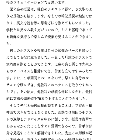
接のコミュニケーションだと思います。
栄光会の授業は、独自のテキストに従い、５文型のよ
うな基礎から始まります。今までの暗記重視の勉強では
なく、英文を読む際の思考方法を教えてもらいました。
学校とは異なる教え方だったので、たとえ基礎であって
も新鮮な気持ちで楽しんで授業を受けることができまし
た。
週１の小テストや授業は自分の勉強のペースを保つう
えでとても役に立ちました。一貫した形式の小テストで
定着度を測ることができます。点数の良し悪しや先生か
らのアドバイスを指針にでき、計画を立てやすかったで
す。また、１年間同じペースなので、早くに自分のルー
ティンを確立でき、他教科とのバランスを取りやすかっ
たです。その結果、他教科の成績も伸ばしながら、最終
的に英語の偏差値を79まで上げることができました。
そして先生と毎週直接面談できることは、学習面・精
神面で大きな支えとなりました。面談では前回の小テス
トの返却とアドバイスを中心に話します。授業や復習で
わからなかったことをすぐに質問できるので、苦手な部
分を見逃すことなく解消できました。先生との距離が近
い栄光会は、夏休みや受験直前のきつい時期を乗り切る