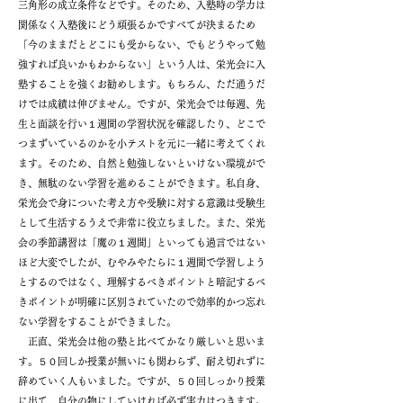
三角形の成立条件などです。そのため、入塾時の学力は
関係なく入塾後にどう頑張るかですべてが決まるため
「今のままだとどこにも受からない、でもどうやって勉
強すれば良いかもわからない」という人は、栄光会に入
塾することを強くお勧めします。もちろん、ただ通うだ
けでは成績は伸びません。ですが、栄光会では毎週、先
生と面談を行い１週間の学習状況を確認したり、どこで
つまずいているのかを小テストを元に一緒に考えてくれ
ます。そのため、自然と勉強しないといけない環境がで
き、無駄のない学習を進めることができます。私自身、
栄光会で身についた考え方や受験に対する意識は受験生
として生活するうえで非常に役立ちました。また、栄光
会の季節講習は「魔の１週間」といっても過言ではない
ほど大変でしたが、むやみやたらに１週間で学習しよう
とするのではなく、理解するべきポイントと暗記するべ
きポイントが明確に区別されていたので効率的かつ忘れ
ない学習をすることができました。
正直、栄光会は他の塾と比べてかなり厳しいと思いま
す。５０回しか授業が無いにも関わらず、耐え切れずに
辞めていく人もいました。ですが、５０回しっかり授業
に出て、自分の物にしていければ必ず実力はつきます。