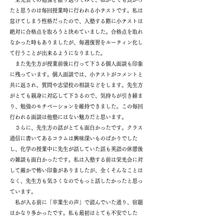
たと思うのは毎回授業時に行われる小テストです。私は
怠けてしまう性格だったので、入塾する際に小テストは
絶対に合格点を取ろうと決めていました。合格点を取れ
なかった時もありましたが、毎週復習をルーティン化し
て行うことが出来るようになりました。
また先生方が授業前後に行って下さる個人面談も印象
に残っています。個人面談では、小テストがコメントと
共に返され、質問や志望校の相談などをします。先生方
がとても親身に対応して下さるので、気持ちが引き締ま
り、勉強のモチベーションを維持できました。この毎回
行われる面談は他塾にはない魅力だと思います。
さらに、先生方の話がとても面白かったです。クラス
通信に書いてあるコラムは興味深いものばかりでした
し、化学の授業中に先生が話していた話も英語の休憩後
の雑談も面白かったです。私は入塾する前は栄光会に対
して厳かで怖い印象がありましたが、全くそんなことは
なく、先生方も気さくなのでもっと話したかったと思っ
ています。
私が入る前に「卒業生の声」で読んでいた通り、宿題
はかなり多かったです。私も最初はとても不安でした