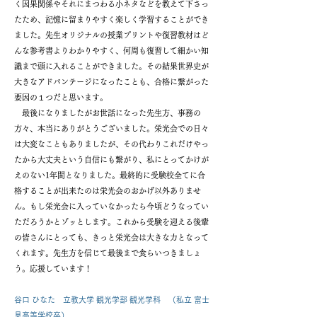
く因果関係やそれにまつわる小ネタなどを教えて下さっ
たため、記憶に留まりやすく楽しく学習することができ
ました。先生オリジナルの授業プリントや復習教材はど
んな参考書よりわかりやすく、何周も復習して細かい知
識まで頭に入れることができました。その結果世界史が
大きなアドバンテージになったことも、合格に繋がった
要因の１つだと思います。
最後になりましたがお世話になった先生方、事務の
方々、本当にありがとうございました。栄光会での日々
は大変なこともありましたが、その代わりこれだけやっ
たから大丈夫という自信にも繋がり、私にとってかけが
えのない1年間となりました。最終的に受験校全てに合
格することが出来たのは栄光会のおかげ以外ありませ
ん。もし栄光会に入っていなかったら今頃どうなってい
ただろうかとゾッとします。これから受験を迎える後輩
の皆さんにとっても、きっと栄光会は大きな力となって
くれます。先生方を信じて最後まで食らいつきましょ
う。応援しています！
谷口 ひなた 立教大学 観光学部 観光学科 （私立 富士
見高等学校卒）