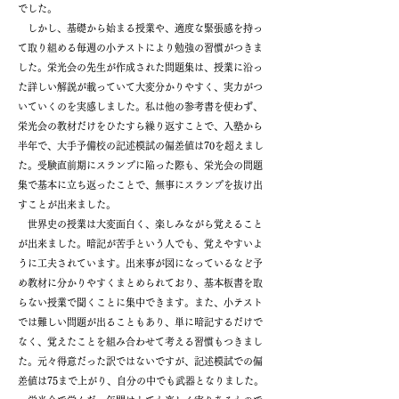
でした。
しかし、基礎から始まる授業や、適度な緊張感を持っ
て取り組める毎週の小テストにより勉強の習慣がつきま
した。栄光会の先生が作成された問題集は、授業に沿っ
た詳しい解説が載っていて大変分かりやすく、実力がつ
いていくのを実感しました。私は他の参考書を使わず、
栄光会の教材だけをひたすら繰り返すことで、入塾から
半年で、大手予備校の記述模試の偏差値は70を超えまし
た。受験直前期にスランプに陥った際も、栄光会の問題
集で基本に立ち返ったことで、無事にスランプを抜け出
すことが出来ました。
世界史の授業は大変面白く、楽しみながら覚えること
が出来ました。暗記が苦手という人でも、覚えやすいよ
うに工夫されています。出来事が図になっているなど予
め教材に分かりやすくまとめられており、基本板書を取
らない授業で聞くことに集中できます。また、小テスト
では難しい問題が出ることもあり、単に暗記するだけで
なく、覚えたことを組み合わせて考える習慣もつきまし
た。元々得意だった訳ではないですが、記述模試での偏
差値は75まで上がり、自分の中でも武器となりました。