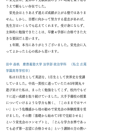
うえで頼もしい存在でした。
栄光会はとりあえず通えば成績が上がる塾ではありま
せん。しかし、目標に向かって努力する意志があれば、
先生方はいくらでも応えてくれます。受け身にならず、
主体的に勉強できたことは、早慶４学部に合格できた大
きな要因だと思います。
１年間、本当にありがとうございました。栄光会に入
ってよかったと心の底から思います。
田中 晶帆 慶應義塾大学 法学部 政治学科 （私立 広尾
学園高等学校卒）
私は11月生として英語を、1月生として世界史を受講
していました。中高一貫校に通っていたため5年間丸々
遊び呆けた私は、まったく勉強をしてこず、校内でもビ
リに近い成績を取り続けていました。大手予備校の授業
についていけるような学力も無く、「このままではヤバ
い」という危機感から母の勧めで栄光会の体験授業を受
けました。その際「基礎から始めて1年で完結させる」
という栄光会のコンセプトと、「どんな学力水準であっ
ても必ず第一志望に合格させる」という講師の方の熱い