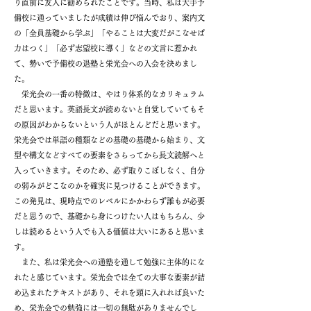
り直前に友人に勧められたことです。当時、私は大手予
備校に通っていましたが成績は伸び悩んでおり、案内文
の「全員基礎から学ぶ」「やることは大変だがこなせば
力はつく」「必ず志望校に導く」などの文言に惹かれ
て、勢いで予備校の退塾と栄光会への入会を決めまし
た。
栄光会の一番の特徴は、やはり体系的なカリキュラム
だと思います。英語長文が読めないと自覚していてもそ
の原因がわからないという人がほとんどだと思います。
栄光会では単語の種類などの基礎の基礎から始まり、文
型や構文などすべての要素をさらってから長文読解へと
入っていきます。そのため、必ず取りこぼしなく、自分
の弱みがどこなのかを確実に見つけることができます。
この発見は、現時点でのレベルにかかわらず誰もが必要
だと思うので、基礎から身につけたい人はもちろん、少
しは読めるという人でも入る価値は大いにあると思いま
す。
また、私は栄光会への通塾を通して勉強に主体的にな
れたと感じています。栄光会では全ての大事な要素が詰
め込まれたテキストがあり、それを頭に入れれば良いた
め、栄光会での勉強には一切の無駄がありませんでし