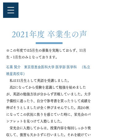
2021年度 卒業生の声
​※この年度では5月生の募集を実施しておらず、11月
生・1月生のみとなっております。
石黒 賢介 東京慈恵会医科大学 医学部 医学科 （私立
暁星高校卒）
私は11月生として英語を受講しました。
高2になってから受験を意識して勉強を始めました
が、英語の勉強方法が分からず苦戦していました。大手
予備校に通ったり、自分で参考書を買ったりして成績を
伸ばそうとしましたが全く伸びませんでした。高2の秋
になってこの状況に焦りを感じていた時に、栄光会のパ
ンフレットを見つけて入塾しました。
栄光会に入塾してからは、授業内容を毎回しっかり吸
収して、復習も欠かさずに行いました。それを続けてい