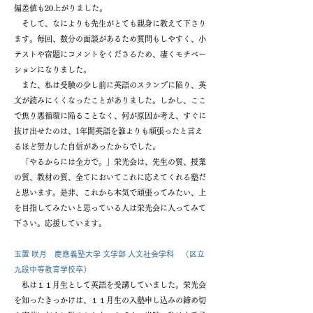
偏差値も20上がりました。
そして、なによりも先生がとても親身に教えて下さり
ます。毎回、数分の面談があるため質問もしやすく、小
テストや宿題にコメントをくださるため、凄くモチベー
ションになりました。
また、私は受験の少し前に英語のスランプに陥り、英
文が読みにくくなったことがありました。しかし、ここ
で焦り悪循環に陥ることなく、何が原因か考え、すぐに
抜け出せたのは、1年間英語を誰よりも頑張ったと言え
るほど努力した自信があったからでした。
「やるからには全力で。」栄光会は、先生の質、授業
の質、教材の質、全てにおいてこれに応えてくれる塾だ
と思います。是非、これから本気で頑張ってみたい、上
を目指してみたいと思っている人は栄光会に入ってみて
下さい。応援しています。
玉置 咲月 慶應義塾大学 文学部 人文社会学科 （区立
九段中等教育学校卒）
私は１１月生として英語を受講していました。栄光会
を知ったきっかけは、１１月生の入塾申し込みの締め切