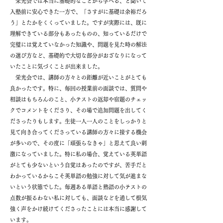
栄光会では本当に基礎的なことから学べる、と聞いて
入塾前に安心できた一方で、「さすがに基礎は余裕だろ
う」とたかをくくっていました。ですが実際には、既に
理解できている部分もあったものの、知っているだけで
完璧には覚えていなかった知識や、問題を見た時の解法
の選び方など、基礎的で大切な部分がおざなりになって
いたことに気づくことが出来ました。
栄光会では、講師の方々との距離が近いことがとても
良かったです。特に、毎回の授業前の面談では、質問や
相談はもちろんのこと、小テストの返却や宿題のチェッ
クでコメントをくださり、その場で追加問題を出してく
ださったりもします。生徒一人一人のことをしっかりと
見て向き合ってくださっている講師の方々に接する機会
が多いので、その度に「頑張らなきゃ」と思えて良い刺
激になっていました。特に私の場合、覚えている英単語
がとても少ないという自覚はあったのですが、苦手だと
わかっているからこそ英単語の勉強に対して気が進まな
いという状態でした。毎週ある単語と熟語の小テストの
点数が振るわない私に対しても、面談などを通して根気
強く声をかけ続けてくださったことには本当に感謝して
います。