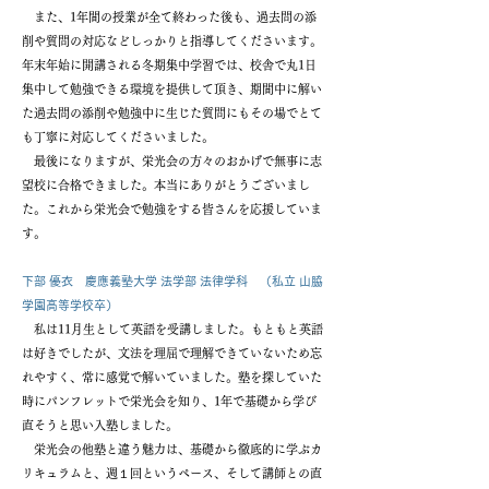
また、1年間の授業が全て終わった後も、過去問の添
削や質問の対応などしっかりと指導してくださいます。
年末年始に開講される冬期集中学習では、校舎で丸1日
集中して勉強できる環境を提供して頂き、期間中に解い
た過去問の添削や勉強中に生じた質問にもその場でとて
も丁寧に対応してくださいました。
最後になりますが、栄光会の方々のおかげで無事に志
望校に合格できました。本当にありがとうございまし
た。これから栄光会で勉強をする皆さんを応援していま
す。
下部 優衣 慶應義塾大学 法学部 法律学科 （私立 山脇
学園高等学校卒）
私は11月生として英語を受講しました。もともと英語
は好きでしたが、文法を理屈で理解できていないため忘
れやすく、常に感覚で解いていました。塾を探していた
時にパンフレットで栄光会を知り、1年で基礎から学び
直そうと思い入塾しました。
栄光会の他塾と違う魅力は、基礎から徹底的に学ぶカ
リキュラムと、週１回というペース、そして講師との直