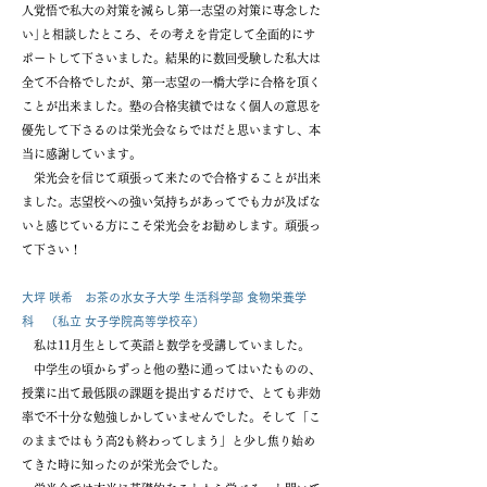
人覚悟で私大の対策を減らし第一志望の対策に専念した
い｣と相談したところ、その考えを肯定して全面的にサ
ポートして下さいました。結果的に数回受験した私大は
全て不合格でしたが、第一志望の一橋大学に合格を頂く
ことが出来ました。塾の合格実績ではなく個人の意思を
優先して下さるのは栄光会ならではだと思いますし、本
当に感謝しています。
栄光会を信じて頑張って来たので合格することが出来
ました。志望校への強い気持ちがあってでも力が及ばな
いと感じている方にこそ栄光会をお勧めします。頑張っ
て下さい！
大坪 咲希 お茶の水女子大学 生活科学部 食物栄養学
科 （私立 女子学院高等学校卒）
私は11月生として英語と数学を受講していました。
中学生の頃からずっと他の塾に通ってはいたものの、
授業に出て最低限の課題を提出するだけで、とても非効
率で不十分な勉強しかしていませんでした。そして「こ
のままではもう高2も終わってしまう」と少し焦り始め
てきた時に知ったのが栄光会でした。