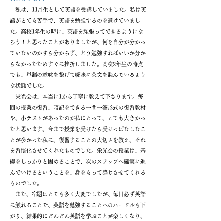
私は、11月生として英語を受講していました。私は英
語がとても苦手で、英語を勉強するのを避けていまし
た。高校1年生の時に、英語を頑張ってできるようにな
ろう！と思ったことがありましたが、何を自分が分かっ
ていないのかすら分からず、どう勉強すればいいか分か
らなかったためすぐに挫折しました。高校2年生の時点
でも、単語の意味を繋げて曖昧に英文を読んでいるよう
な状態でした。
栄光会は、本当に1から丁寧に教えて下さります。毎
回の授業の復習、暗記をできる一問一答形式の復習教材
や、小テストがあったのが私にとって、とても大きかっ
たと思います。今まで授業を受けたら受けっぱなしなこ
とが多かった私に、復習することの大切さを教え、それ
を習慣化させてくれたものでした。栄光会の授業は、基
礎をしっかりと固めることで、次のステップへ確実に進
んでいけるということを、身をもって感じさせてくれる
ものでした。
また、宿題はとても多く大変でしたが、毎日必ず英語
に触れることで、英語を勉強することへのハードルも下
がり、結果的にどんどん英語を学ぶことが楽しくなり、