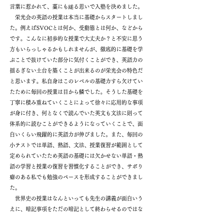
言葉に惹かれて、藁にも縋る思いで入塾を決めました。
栄光会の英語の授業は本当に基礎からスタートしまし
た。例えばSVOCとは何か、受動態とは何か、などから
です。こんなに初歩的な授業で大丈夫か？と不安に思う
方もいらっしゃるかもしれませんが、徹底的に基礎を学
ぶことで抜けていた部分に気付くことができ、英語力の
揺るぎない土台を築くことが出来るのが栄光会の特色だ
と思います。私自身はこのレベルの基礎力すら欠けてい
たために毎回の授業は目から鱗でした。そうした基礎を
丁寧に積み重ねていくことによって徐々に応用的な事項
が身に付き、何となくで読んでいた英文も文法に則って
体系的に読むことができるようになっていくことで、面
白いくらい飛躍的に英語力が伸びました。また、毎回の
小テストでは単語、熟語、文法、授業復習が範囲として
定められていたため英語の基礎には欠かせない単語・熟
語の学習と授業の復習を習慣化することができ、サボり
癖のある私でも勉強のペースを形成することができまし
た。
世界史の授業はなんといっても先生の講義が面白いう
えに、暗記事項をただの暗記として終わらせるのではな